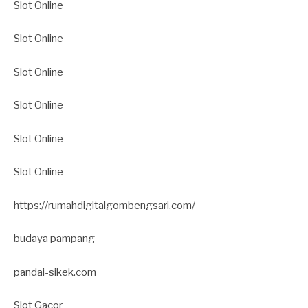
Slot Online
Slot Online
Slot Online
Slot Online
Slot Online
Slot Online
https://rumahdigitalgombengsari.com/
budaya pampang
pandai-sikek.com
Slot Gacor