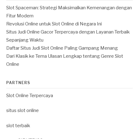
Slot Spaceman: Strategi Maksimalkan Kemenangan dengan
Fitur Modern
Revolusi Online untuk Slot Online di Negara Ini
Situs Judi Online Gacor Terpercaya dengan Layanan Terbaik
Sepanjang Waktu
Daftar Situs Judi Slot Online Paling Gampang Menang
Dari Klasik ke Tema Ulasan Lengkap tentang Genre Slot
Online
PARTNERS
Slot Online Terpercaya
situs slot online
slot terbaik