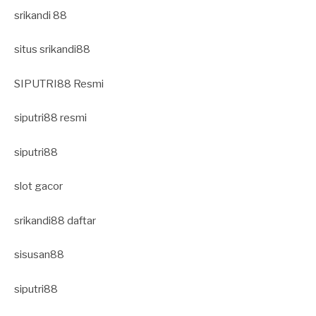
srikandi 88
situs srikandi88
SIPUTRI88 Resmi
siputri88 resmi
siputri88
slot gacor
srikandi88 daftar
sisusan88
siputri88