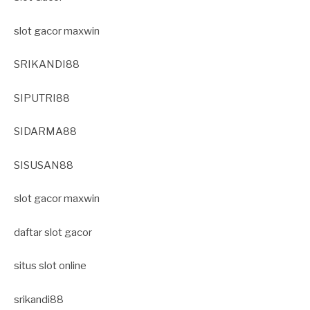
slot gacor maxwin
SRIKANDI88
SIPUTRI88
SIDARMA88
SISUSAN88
slot gacor maxwin
daftar slot gacor
situs slot online
srikandi88