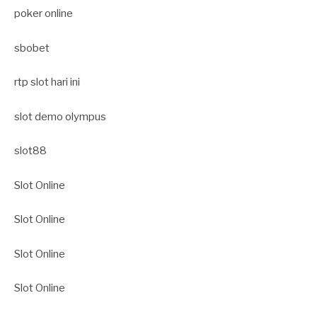
poker online
sbobet
rtp slot hari ini
slot demo olympus
slot88
Slot Online
Slot Online
Slot Online
Slot Online