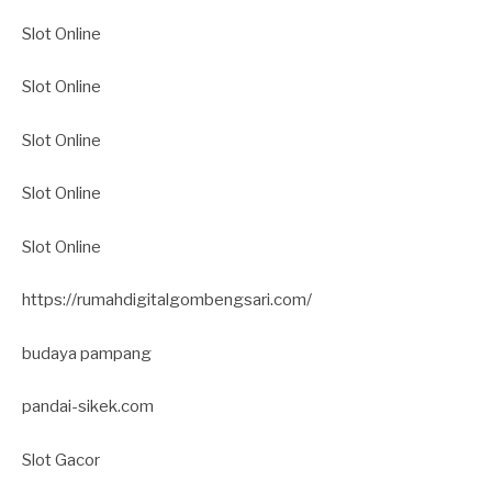
Slot Online
Slot Online
Slot Online
Slot Online
Slot Online
https://rumahdigitalgombengsari.com/
budaya pampang
pandai-sikek.com
Slot Gacor