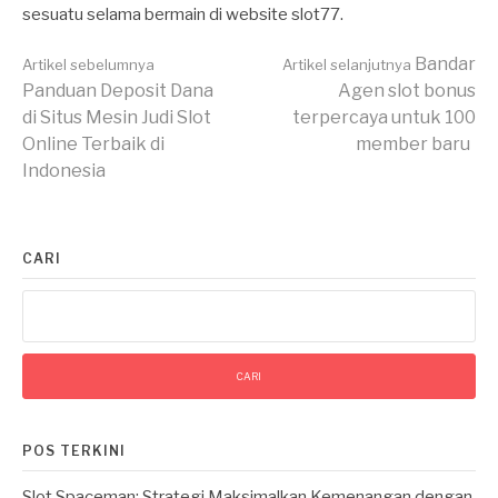
sesuatu selama bermain di website slot77.
Lanjut
Bandar
Artikel sebelumnya
Artikel selanjutnya
Panduan Deposit Dana
Agen slot bonus
di Situs Mesin Judi Slot
terpercaya untuk 100
Membaca
Online Terbaik di
member baru
Indonesia
CARI
Cari
untuk:
POS TERKINI
Slot Spaceman: Strategi Maksimalkan Kemenangan dengan