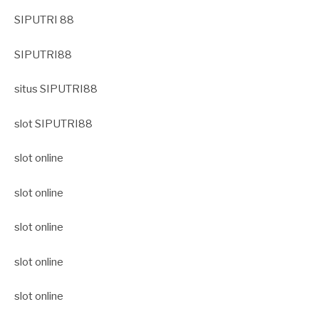
SIPUTRI 88
SIPUTRI88
situs SIPUTRI88
slot SIPUTRI88
slot online
slot online
slot online
slot online
slot online